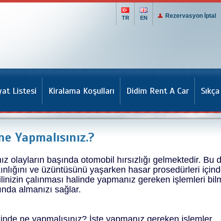
Rezervasyon İptal
TR
EN
yat Listesi
Kiralama Koşulları
Didim Rent A Car
Sıkça
ne Yapmalısınız.?
ız olayların başında otomobil hırsızlığı gelmektedir. Bu 
kınlığını ve üzüntüsünü yaşarken hasar prosedürleri için
inizin çalınması halinde yapmanız gereken işlemleri bi
nda almanızı sağlar.
alinde ne yapmalısınız? İşte yapmanız gereken işlemler..